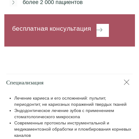
"
Специализация
Лечение кариеса и его осложнений: пульпит,
периодонтит, не кариозных поражений твердых тканей
Эндодонтическое лечение зубов с применением
Стоматология — это любовь с
стоматологического микроскопа
первого взгляда. Для меня
Современные протоколы инструментальной и
главное — качественное лечение
медикаментозной обработки и пломбирования корневых
каналов
и чуткое отношение: хочу, чтобы