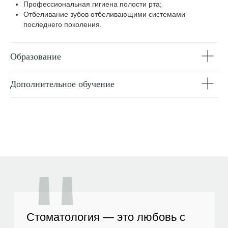
Профессиональная гигиена полости рта;
каждый пациент чувствовал себя
Отбеливание зубов отбеливающими системами
в надежных руках.
последнего поколения.
Бучнева Анна Сергеевна
Образование
"
Дополнительное обучение