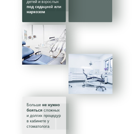
детей и взрослых
под седацией или
наркозом
Лечение зубов
под наркозом
или седацией
Стоматологическая
клиника
ПрезиДЕНТ
в Щербинке
в
Москве
Больше
не нужно
бояться
сложных
и долгих процедур
в кабинете у
стоматолога