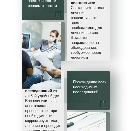
анестезиологом-
диагностика:
реаниматологом
Составляется план
лечения,
рассчитывается
время,
необходимое для
Стоматология
лечения во сне.
ПРЕЗИДЕНТ
Выдается
в Щербинке
направление на
обследование,
требуемое перед
лечением
Вы передаете нам
Прохождение всех
результаты
необходимых
исследований
из
исследований
любой удобной для
Вас клиники: наш
анестезиолог
проверяет их, при
необходимости
Стоматология
корректирует план,
лечения и проводит
ПРЕЗИДЕНТ
дополнительную