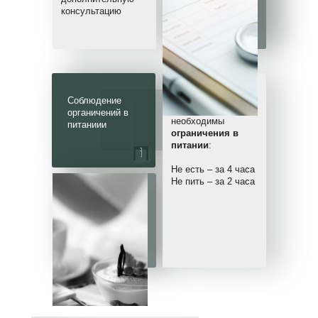
в Щербинке
консультацию
В день проведения
Соблюдение
наркоза
органичений в
необходимы
питаниии
ограничения в
питании
:
Не есть – за 4 часа
Не пить – за 2 часа
Стоматология
ПРЕЗИДЕНТ
в Щербинке